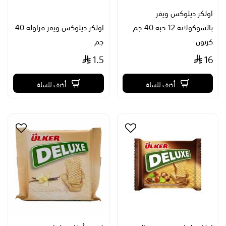
اولكر ديلوكس ويفر
بالشوكولاتة 12 حبة 40 جم
اولكر ديلوكس ويفر فراوله 40
كرتون
جم
1.5
16
أضف للسلة
أضف للسلة