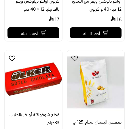
اولكر دلوكس ويفر مع البندق
كرتون أولكر ديلوكس ويفر
12 حبة 40 غ كرتون
بالفانيليا 12 × 40 جم
17
16
أضف للسلة
أضف للسلة
قطع شوكولاتة أولكر بالحليب
فصفص البستان مملح 125 ج
33جرام