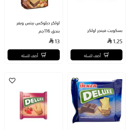
اولكر ديلوكس بيتس ويفر
بسكويت فينجر اولكر
بندق 116جم
13
1.25
أضف للسلة
أضف للسلة