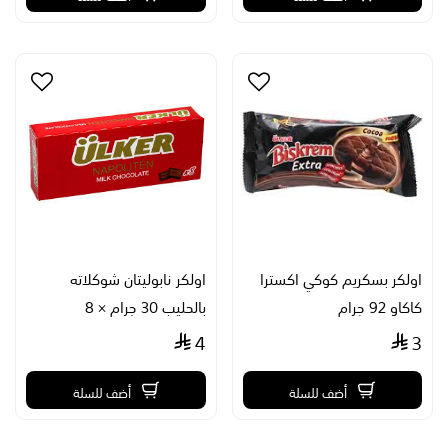
اولكر بسكريم كوكي اكسترا
اولكر نابوليتان شوكلاته
كاكاو 92 جرام
بالحليب 30 جرام × 8
4
3
أضف للسلة
أضف للسلة