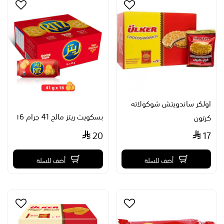
اولكر ساندويتش شوكولاته
بسكويت ريتز مالح 41 جرام ١6
كرتون
20
17
أضف للسلة
أضف للسلة