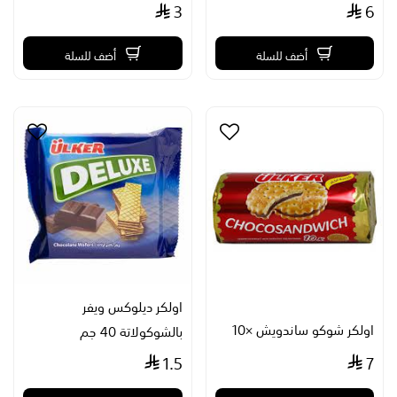
3
6
أضف للسلة
أضف للسلة
اولكر ديلوكس ويفر
اولكر شوكو ساندويش ×10
بالشوكولاتة 40 جم
1.5
7