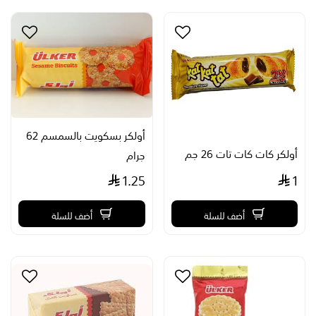
أولكر بسكويت بالسمسم 62
أولكر كات كات تات 26 جم
جرام
1.25
1
أضف للسلة
أضف للسلة