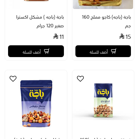
باجة (باجه) كاجو مملح 160
باجة (باجه ) مشكل اكسترا
جم
صغير 120 جرام
11
15
أضف للسلة
أضف للسلة