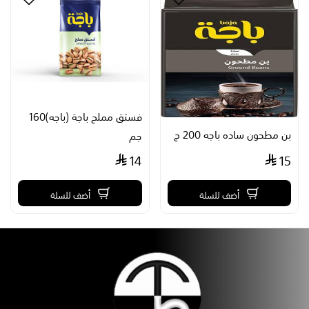
فستق مملح باجة (باجه)160
بن مطحون ساده باجه 200 ج
جم
14
15
أضف للسلة
أضف للسلة