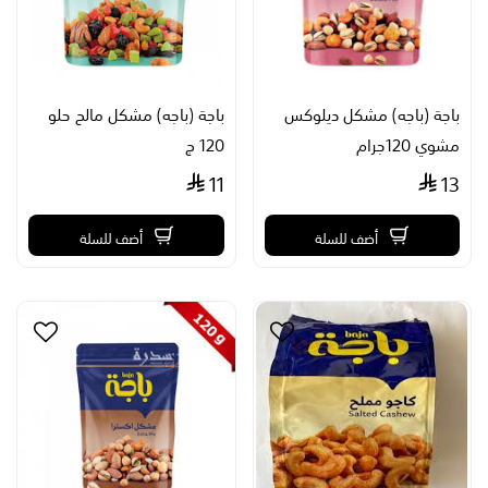
باجة (باجه) مشكل ديلوكس
باجة (باجه) مشكل مالح حلو
مشوي 120جرام
120 ج
11
13
أضف للسلة
أضف للسلة