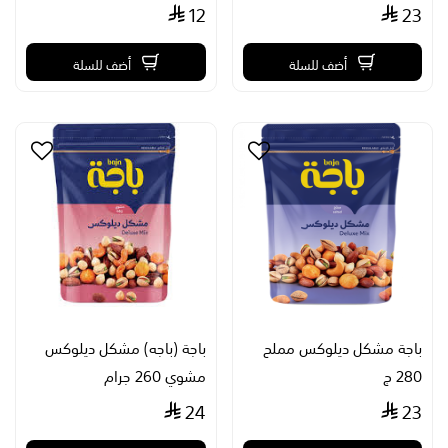
12
23
أضف للسلة
أضف للسلة
باجة مشكل ديلوكس مملح
باجة (باجه) مشكل ديلوكس
280 ج
مشوي 260 جرام
24
23