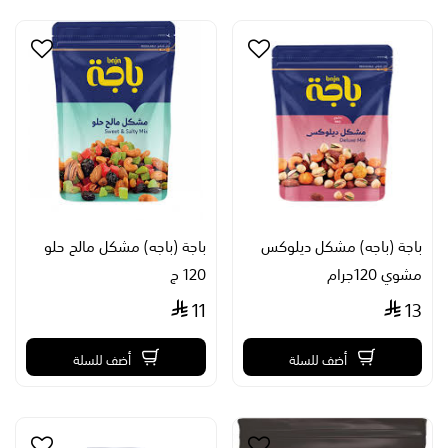
باجة (باجه) مشكل ديلوكس
باجة (باجه) مشكل مالح حلو
مشوي 120جرام
120 ج
11
13
أضف للسلة
أضف للسلة