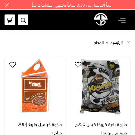
يبدأ التوصيل من 8.30 صباحاً وتنتهي الطلبات 2 ليلاً
المداح
الرئيسية
حلاوة بقرة كروكا كيس 250ج
حلاوة كراميل بقرية (200
صنع في بولندا
جرام)