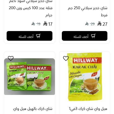
شاي خدير سيلاني اسود ناعم
شاي خدير سيلاني 250 جم
فتلة عدد 100 كيس وزن 200
فرط
جرام
17
27
19
29
أضف للسلة
أضف للسلة
هيل واي شاي كرك 3في1
شاي كرك بالهيل هيل واي