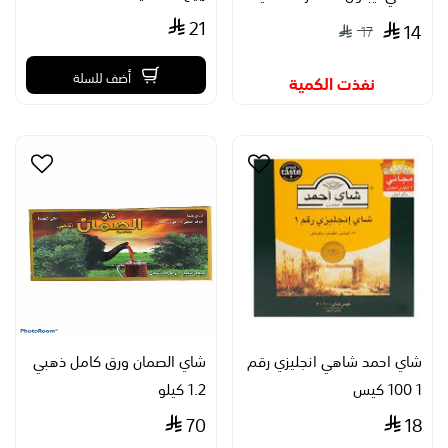
21
14
17
أضف للسلة
نفذت الكمية
شاي احمد شاهي انجليزي رقم
شاي الصمان ورق كامل ذهبي
1 100 كيس
1.2 كيلو
70
18