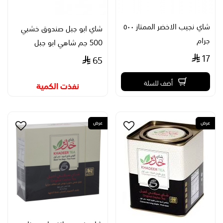
شاي نجيب الاخضر الممتاز ٥٠٠
شاي ابو جبل صندوق خشبي
جرام
500 جم شاهي ابو جبل
17
65
أضف للسلة
نفذت الكمية
عرض
عرض