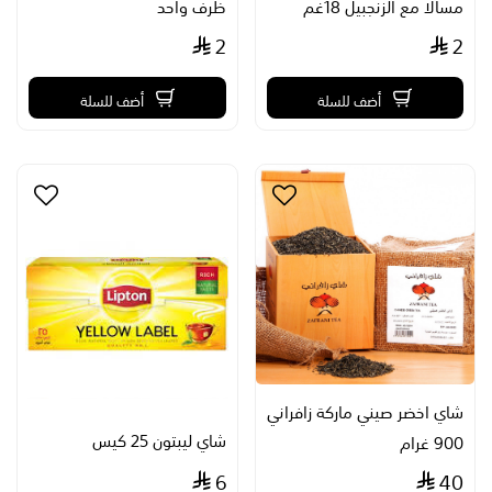
مسالا مع الزنجبيل 18غم
ظرف واحد
2
2
أضف للسلة
أضف للسلة
شاي اخضر صيني ماركة زافراني
شاي ليبتون 25 كيس
900 غرام
6
40