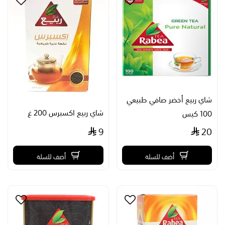
شاي ربيع أخضر صافي طبيعي
شاي ربيع اكسبرس 200 غ
100 كيس
9
20
أضف للسلة
أضف للسلة