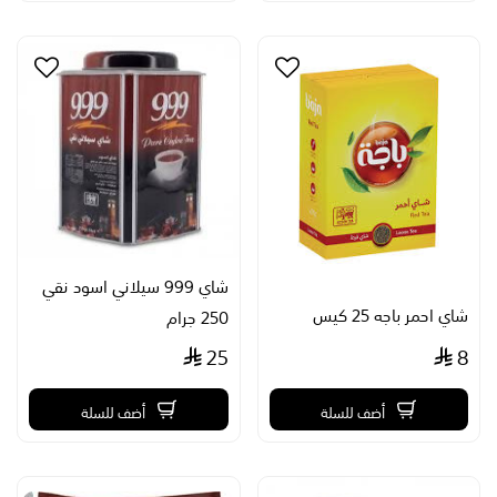
شاي 999 سيلاني اسود نقي
شاي احمر باجه 25 كيس
250 جرام
25
8
أضف للسلة
أضف للسلة