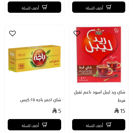
أضف للسلة
أضف للسلة
شاي ريد ليبل اسود ناعم ثقيل
شاي احمر باجه ٢٥ كيس
فرط
5
15
أضف للسلة
أضف للسلة