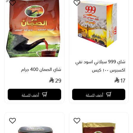
شاي 999 سيلاني اسود نقي
شاي الصمان 400 جرام
اكسبرس ١٠٠ كيس
29
17
أضف للسلة
أضف للسلة