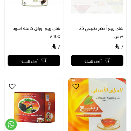
شاي ربيع أخضر طبيعي 25
شاي ربيع اوراق كاملة اسود
كيس
100 غ
7
7
أضف للسلة
أضف للسلة