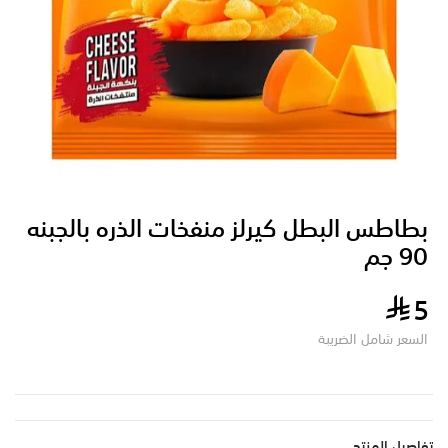
بطاطس البطل كيرلز منفخات الذره بالجبنه
90 جم
5
السعر شامل الضريبة
تفاصيل المنتج