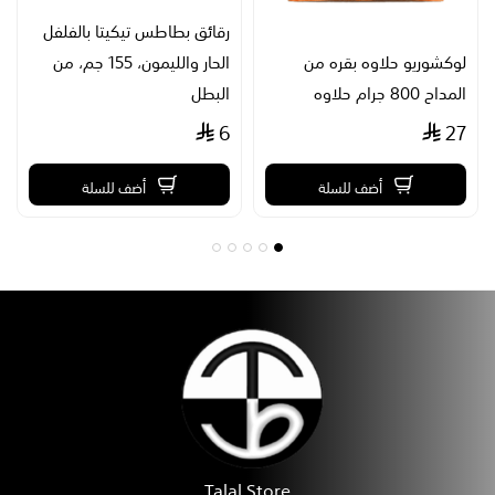
رقائق بطاطس تيكيتا بالفلفل
لوكشوريو حلاوه بقره من
الحار والليمون، 155 جم، من
المداح 800 جرام حلاوه
البطل
6
27
أضف للسلة
أضف للسلة
Talal Store