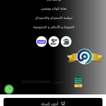
نقاط الولاء بوينتس
سياسة الاسترجاع والاستبدال
الشروط و الأحكام و الخصوصية
الرقم الضريبي : 302055431500003
السجل التجاري : 4030338247
أضف للسلة
صنع بكل
بواسطة
Talal Store