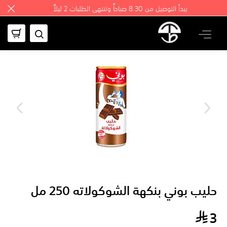
يبدأ التوصيل من 8.30 صباحاً وتنتهي الطلبات 2 ليلاً
حليب بوني بنكهة الشوكولاته 250 مل
3