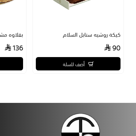
كيكة روشيه سنابل السلام
بقلاوه مش
136
90
أضف للسلة