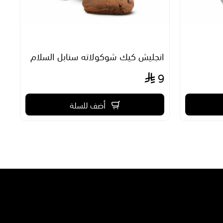
انجليش كيك شوكولاته سنابل السلام
حل
0
9
أضف للسلة