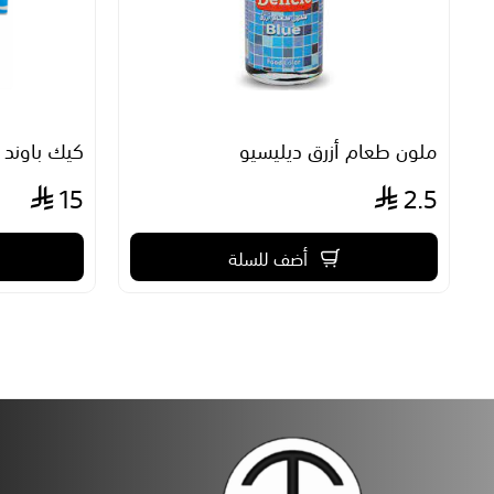
ملون طعام أزرق ديليسيو
كيك باوند ل
15
2.5
أضف للسلة