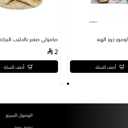
ومور جوز الهند
صامولي صغير بالحليب البركه
2
أضف للسلة
أضف للسلة
الوصول السريع
تواصل معنا