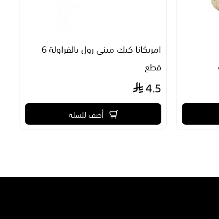
امريكانا كيك ميني رول بالفراولة 6
قطع
صا
2
4.5
أضف للسلة