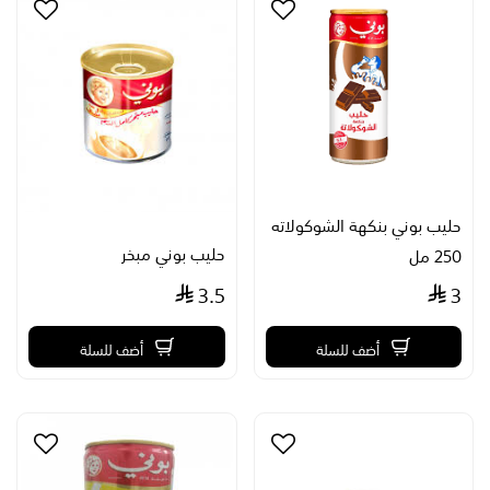
حليب بوني بنكهة الشوكولاته
حليب بوني مبخر
250 مل
3.5
3
أضف للسلة
أضف للسلة