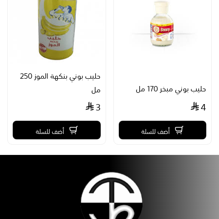
حليب بوني بنكهة الموز 250
حليب بوني مبخر 170 مل
مل
3
4
أضف للسلة
أضف للسلة