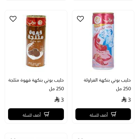
حليب بوني بنكهة الفراولة
حليب بوني بنكهة قهوة مثلجة
250 مل
250 مل
3
3
أضف للسلة
أضف للسلة