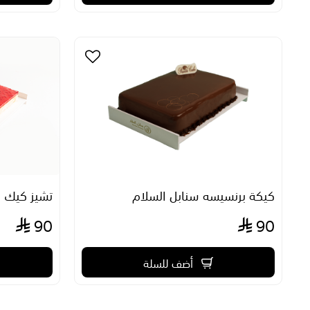
كيكة برنسيسه سنابل السلام
تشيز كيك ف
90
90
أضف للسلة