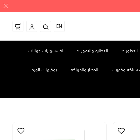
EN
العطور
العطارة والتمور
اكسسوارات جوالات
سباكة وكهرباء
الخضار والفواكه
بوكيهات الورد