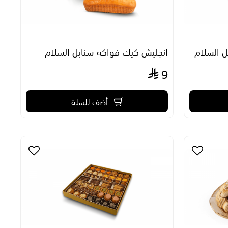
 السلام
انجليش كيك فواكه سنابل السلام
9
أضف للسلة