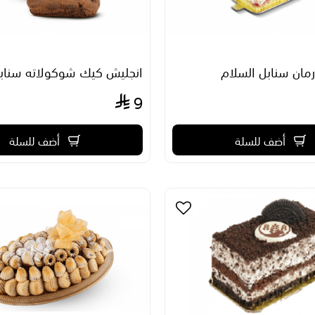
ان سنابل السلام
انجليش كيك شوكولاته سنابل
9
أضف للسلة
أضف للسلة