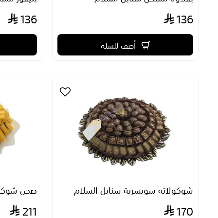
136
136
أضف للسلة
شوكولاته سويسرية سنابل السلام
صحن شوكولا
211
170