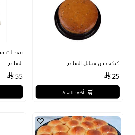
معجنات فطا
كيكة دخن سنابل السلام
السلام
55
25
أضف للسلة