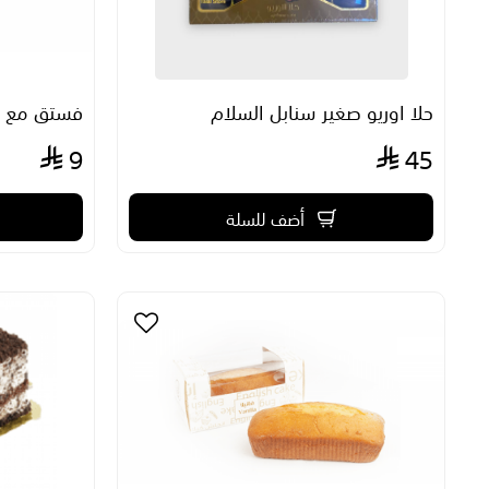
حلا اوريو صغير سنابل السلام
فستق مع رم
9
45
أضف للسلة