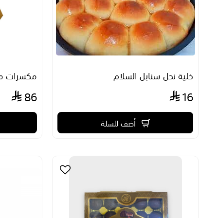
خلية نحل سنابل السلام
مكسرات مش
86
16
أضف للسلة