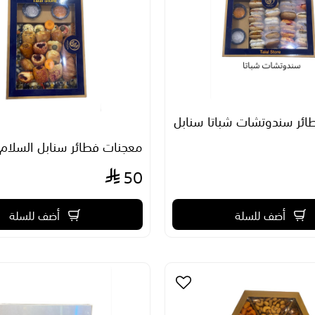
ئر سندوتشات شباتا سنابل
معجنات فطائر سنابل السلام
50
أضف للسلة
أضف للسلة