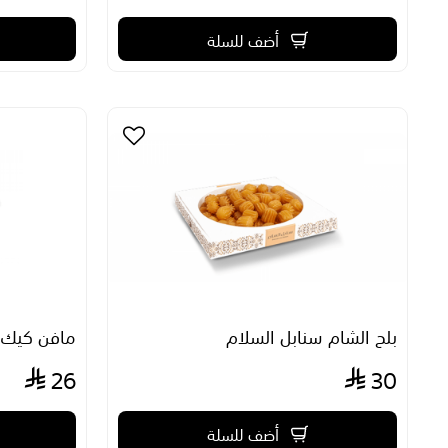
أضف للسلة
بلح الشام سنابل السلام
مافن كيك م
26
30
أضف للسلة